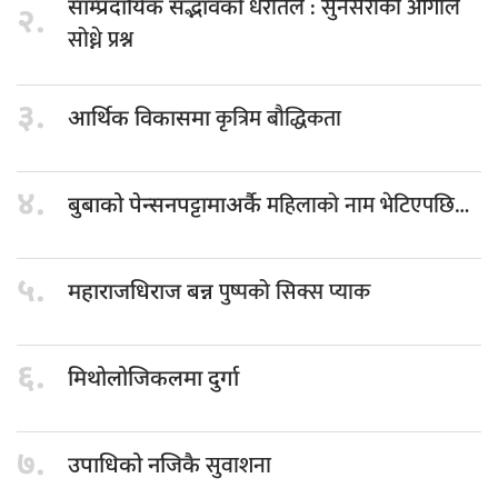
धरातल : सुनसरीको आगोले
साम्प्रदायिक सद्भावको
२.
सोध्ने प्रश्न
३.
कृत्रिम बौद्धिकता
आर्थिक विकासमा
४.
महिलाको नाम भेटिएपछि…
बुबाको पेन्सनपट्टामाअर्कै
५.
पुष्पको सिक्स प्याक
महाराजधिराज बन्न
६.
मिथोलोजिकलमा दुर्गा
७.
सुवाशना
उपाधिको नजिकै