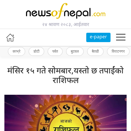
२४ श्रावण २०८३, आईतवार
e-paper
काभ्रे
डोटी
पर्वत
बुटवल
बैतडी
विराटनगर
मंसिर १५ गते सोमबार,यस्तो छ तपाईंको
राशिफल