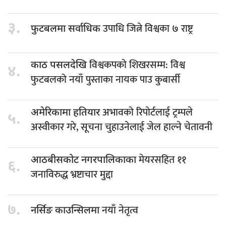
३.
उपाधि जित्ने विश्वका ७ राष्ट्र
फुटबलमा सर्वाधिक
विश्वकपको शिखरसम्म: विश्व
काठ पसलदेखि
४.
फुटबलको नयाँ पुस्ताका नायक पाउ कुबार्सी
अभावको रिपोर्टलाई ट्रम्पले
अमेरिकामा हतियार
५.
अस्वीकार गरे, सूचना चुहाउनेलाई जेल हाल्ने चेतावनी
मेयरसहित ११
आठबीसकोट नगरपालिकाका
६.
जनाविरुद्ध भ्रष्टाचार मुद्दा
७.
नयाँ नेतृत्व
नर्सिङ काउन्सिलमा