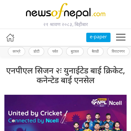
२१ श्रावण २०८३, बिहीबार
e-paper
काभ्रे
डोटी
पर्वत
बुटवल
बैतडी
विराटनगर
एनपीएल सिजन २ः युनाईटेड बाई क्रिकेट,
कनेन्टेड बाई एनसेल