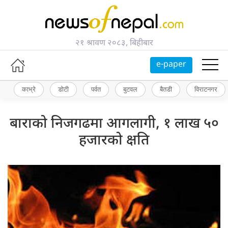
२१ श्रावण २०८३, बिहीबार
e-paper
काभ्रे
डोटी
पर्वत
बुटवल
बैतडी
विराटनगर
बाराको निजगढमा आगलागी, १ लाख ५०
हजारको क्षति