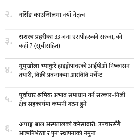
२.
नयाँ नेतृत्व
नर्सिङ काउन्सिलमा
३३ जना एसपीहरूको सरुवा, को
सशस्त्र प्रहरीका
३.
कहाँ ? (सूचीसहित)
हाइड्रोपावरको आईपीओ निष्कासन
गुमुखोला भ्याकुरे
४.
तयारी, बिक्री प्रबन्धकमा आरबिबि मर्चेन्ट
अभाव समाधान गर्न सरकार–निजी
पूर्वाधार श्रमिक
५.
क्षेत्र सहकार्यमा कम्पनी गठन हुने
अस्पतालको करेसाबारी: उपचारसँगै
अपाङ्ग बाल
६.
आत्मनिर्भरता र पुनः स्थापनाको नमुना