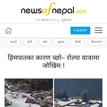
२२ श्रावण २०८३, शुक्रबार
e-paper
काभ्रे
डोटी
पर्वत
बुटवल
बैतडी
विराटनगर
हिमपातका कारण च्छो– रोल्पा यात्रामा
जोखिम !