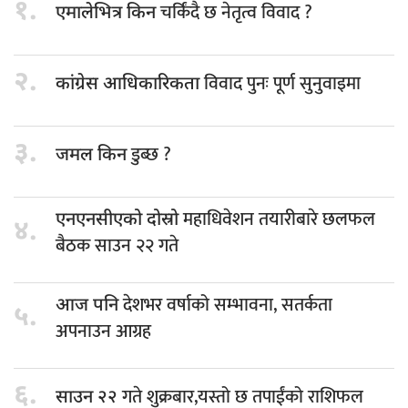
१.
चर्किंदै छ नेतृत्व विवाद ?
एमालेभित्र किन
२.
विवाद पुनः पूर्ण सुनुवाइमा
कांग्रेस आधिकारिकता
३.
डुब्छ ?
जमल किन
महाधिवेशन तयारीबारे छलफल
एनएनसीएको दोस्रो
४.
बैठक साउन २२ गते
देशभर वर्षाको सम्भावना, सतर्कता
आज पनि
५.
अपनाउन आग्रह
६.
गते शुक्रबार,यस्तो छ तपाईंको राशिफल
साउन २२