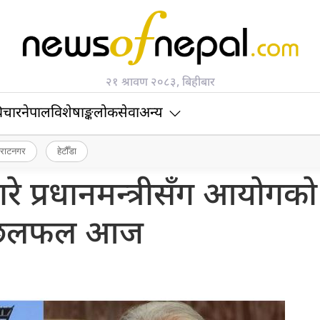
२१ श्रावण २०८३, बिहीबार
िचार
नेपाल
विशेषाङ्क
लोकसेवा
अन्य
िराटनगर
हेटौँडा
ारे प्रधानमन्त्रीसँग आयोगको
छलफल आज