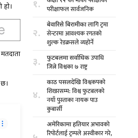
को मौका परीक्षाको
कक्षा १२
१.
ो हो।
परीक्षाफल सार्वजनिक
लागि ट्रमा
बेवारिसे बिरामीका
२.
सेन्टरमा आवश्यक रगतको
शुल्क रेडक्रसले व्यहोर्ने
, मतदाता
उपाधि
फुटबलमा सर्वाधिक
३.
जित्ने विश्वका ७ राष्ट्र
विश्वकपको
काठ पसलदेखि
 छ।
शिखरसम्म: विश्व फुटबलको
४.
नयाँ पुस्ताका नायक पाउ
कुबार्सी
अभावको
अमेरिकामा हतियार
रिपोर्टलाई ट्रम्पले अस्वीकार गरे,
५.