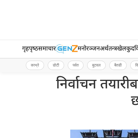
गृहपृष्‍ठ
समाचार
मनोरञ्जन
अर्थतन्त्र
खेलकुद
व
काभ्रे
डोटी
पर्वत
बुटवल
बैतडी
व
निर्वाचन तयारीब