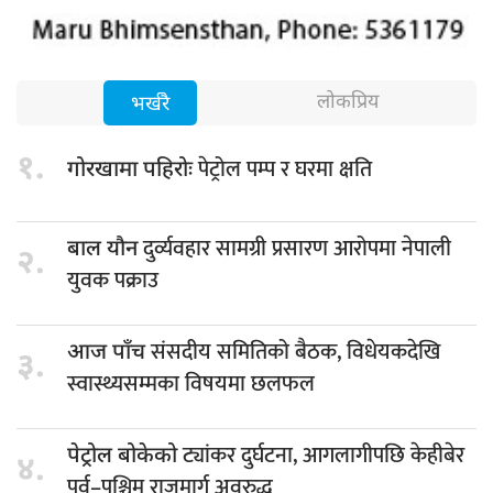
लोकप्रिय
भर्खरै
१.
पेट्रोल पम्प र घरमा क्षति
गोरखामा पहिरोः
दुर्व्यवहार सामग्री प्रसारण आरोपमा नेपाली
बाल यौन
२.
युवक पक्राउ
संसदीय समितिको बैठक, विधेयकदेखि
आज पाँच
३.
स्वास्थ्यसम्मका विषयमा छलफल
ट्यांकर दुर्घटना, आगलागीपछि केहीबेर
पेट्रोल बोकेको
४.
पूर्व–पश्चिम राजमार्ग अवरुद्ध