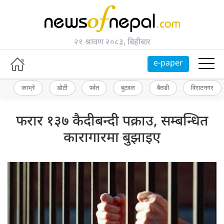
२१ श्रावण २०८३, बिहीबार
e-paper
काभ्रे
डोटी
पर्वत
बुटवल
बैतडी
विराटनगर
फरार १३७ कैदीबन्दी पक्राउ, सम्बन्धित
कारागारमा बुझाइए