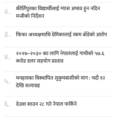
ग्यास अभाव हुन नदिन
कीर्तिपुरका विद्यार्थीलाई
२.
मन्त्रीको निर्देशन
३.
प्रेमिकालाई रकम बाँडेको आरोप
फिफा अध्यक्षमाथि
लागि नेपाललाई गाभीको ५७.६
२०२७–२०३० का
४.
करोड डलर सहयोग प्रस्ताव
सुकुमबासीको माग : भदौ १२
मनहराका विस्थापित
५.
देखि सत्याग्रह
६.
२८ गते नेपाल फर्किने
देउवा साउन