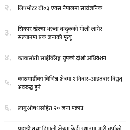
२.
एक्स नेपालमा सार्वजनिक
लिपमोटर बी०३
भरुवा बन्दुकको गोली लागेर
सिकार खेल्दा
३.
सल्यानमा एक जनाको मृत्यु
४.
ग्रुपकाे दाेश्राे अधिवेशन
कावासाेती साईक्लिङ्ग
क्षेत्रमा शनिबार–आइतबार विद्युत्
काठमाडौंका विभिन्न
५.
अवरुद्ध हुने
६.
जना पक्राउ
लागुऔषधसहित २०
हिमाली क्षेत्रमा केही स्थानमा भारी वर्षाको
पहाडी तथा