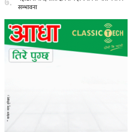
७.
सम्भावना