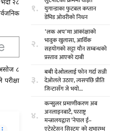
घाइते
लुटपाटका क्रममा
ि भदौ २८
१.
युगान्डाका फुटबल कप्तान
र्वजनिक
डेभिड ओवरीको निधन
आकांक्षाको
'लक अप'मा
भावुक खुलासा, आर्थिक
२.
सहयोगको सट्टा यौन सम्बन्धको
प्रस्ताव आएको दाबी
े असोज ८
फोन गर्दा सन्नी
बबी देओललाई
३.
देओलले उठाए, त्यसपछि प्रीति
े परीक्षा
जिन्टासँग जे भयो…
अब
कन्सुलर प्रमाणीकरण
अनलाइनबाटै, परराष्ट्र
४.
मन्त्रालयद्वारा ‘नेपाल ई–
एटेस्टेसन सिस्टम' को शुभारम्भ