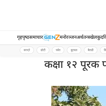
गृहपृष्‍ठ
समाचार
मनोरञ्जन
अर्थतन्त्र
खेलकुद
व
काभ्रे
डोटी
पर्वत
बुटवल
बैतडी
व
कक्षा १२ पूरक प