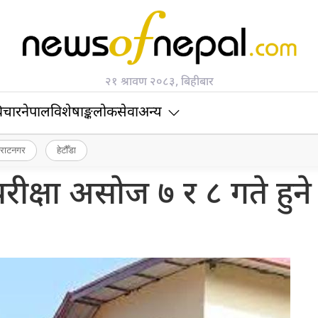
२१ श्रावण २०८३, बिहीबार
िचार
नेपाल
विशेषाङ्क
लोकसेवा
अन्य
िराटनगर
हेटौँडा
रीक्षा असोज ७ र ८ गते हुने