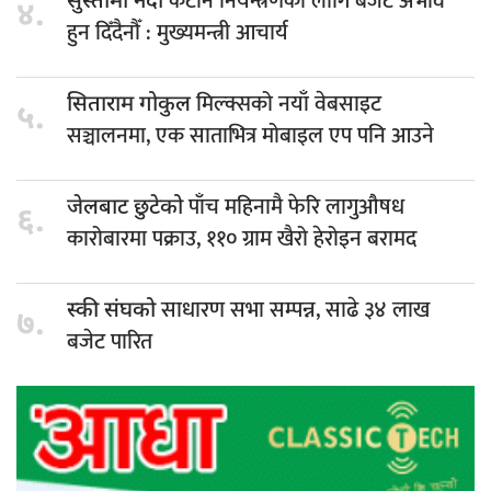
कटान नियन्त्रणका लागि बजेट अभाव
सुस्तामा नदी
४.
हुन दिँदैनौँ : मुख्यमन्त्री आचार्य
मिल्क्सको नयाँ वेबसाइट
सिताराम गोकुल
५.
सञ्चालनमा, एक साताभित्र मोबाइल एप पनि आउने
पाँच महिनामै फेरि लागुऔषध
जेलबाट छुटेको
६.
कारोबारमा पक्राउ, ११० ग्राम खैरो हेरोइन बरामद
साधारण सभा सम्पन्न, साढे ३४ लाख
स्की संघको
७.
बजेट पारित