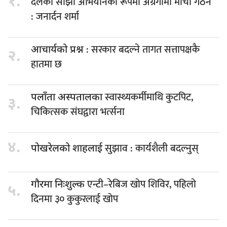
१.
दलको साझा अभियानका रूपमा अग्रगामी मोर्चा गठन
: जनार्दन शर्मा
: सरकार बदल्ने तागत सत्तापक्षकै
आचार्यको प्रश्न
२.
हातमा छ
स्वास्थ्यकर्मीमाथि कुटपिट,
पलाँता अस्पतालका
३.
चिकित्सक संघद्वारा भर्त्सना
४.
सुझाव : कार्यशैली बदल्नुस्
पोखरेलको शाहलाई
एन्टी–रेबिज खोप शिविर, पहिलो
गौरमा निःशुल्क
५.
दिनमा ३० कुकुरलाई खोप