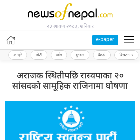
२३ श्रावण २०८३, शनिबार
e-paper
काभ्रे
डोटी
पर्वत
बुटवल
बैतडी
विराटनगर
अराजक स्थितीपछि रास्वपाका २०
सांसदको सामूहिक राजिनामा घोषणा