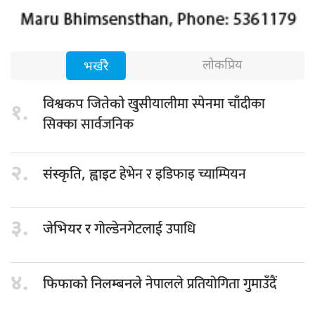
लोकप्रिय
भर्खरै
खुसीयालीमा स्पेनमा चाँदीका
विश्वकप जितेको
१.
सिक्का सार्वजनिक
२.
हेभेन र इडिफाइ च्याम्पियन
संस्कृति, ह्वाइट
३.
गोल्डेनगेटलाई उपाधि
जेभियर र
४.
नेपालले प्रतियोगिता गुमाउँदैं
फिफाको निलम्बनले