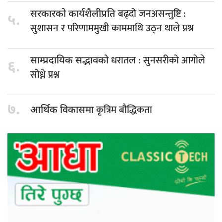
बढ्दो जनअसन्तुष्टि :
सरकारको कार्यशैलीप्रति
५.
सुशासन र परिणाममुखी काममाथि उठ्न थाले प्रश्न
धरातल : सुनसरीको आगोले
साम्प्रदायिक सद्भावको
६.
सोध्ने प्रश्न
७.
कृत्रिम बौद्धिकता
आर्थिक विकासमा