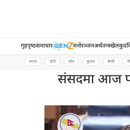
गृहपृष्‍ठ
समाचार
मनोरञ्जन
अर्थतन्त्र
खेलकुद
व
काभ्रे
डोटी
पर्वत
बुटवल
बैतडी
व
संसदमा आज पनि