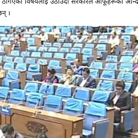
ुवा ठगिएको विषयलाई उठाउँदा सरकारले आफूहरूको आन्
न् ।