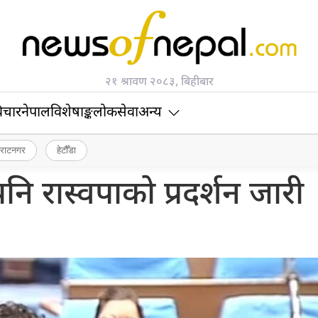
२१ श्रावण २०८३, बिहीबार
िचार
नेपाल
विशेषाङ्क
लोकसेवा
अन्य
िराटनगर
हेटौँडा
 रास्वपाको प्रदर्शन जारी