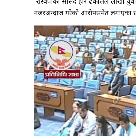
रास्वपाका सांसद हरि ढकालले लाखौँ य
नजरअन्दाज गरेको आरोपसमेत लगाएका छ