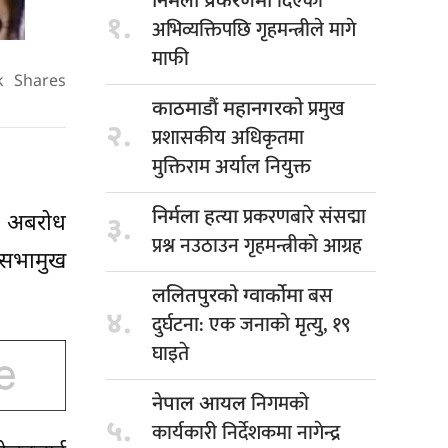
दिएको
निर्मला प्रकरणमा
१.
अभिव्यक्तिपछि गृहमन्त्रीले मागे
माफी
k
Shares
प्रमुख
काठमाडौं महानगरको
२.
प्रशासकीय अधिकृतमा
मुक्तिराम अर्याल नियुक्त
प्रकरणबारे संसद्मा
निर्मला हत्या
तर अबरोध
३.
प्रश्न नउठाउन गृहमन्त्रीको आग्रह
 सभामुख
बस
ललितपुरको ग्वार्कोमा
४.
दुर्घटना: एक जनाकाे मृत्यु, १९
घाइते
निगमको
नेपाल आयल
५.
कार्यकारी निर्देशकमा नागेन्द्र