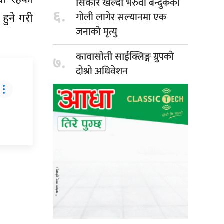
मा रहेका
भरुवा बन्दुकको
सिकार खेल्दा
६.
गोली लागेर सल्यानमा एक
हुने गरी
जनाको मृत्यु
ग्रुपकाे
कावासाेती साईक्लिङ्ग
७.
दाेश्राे अधिवेशन