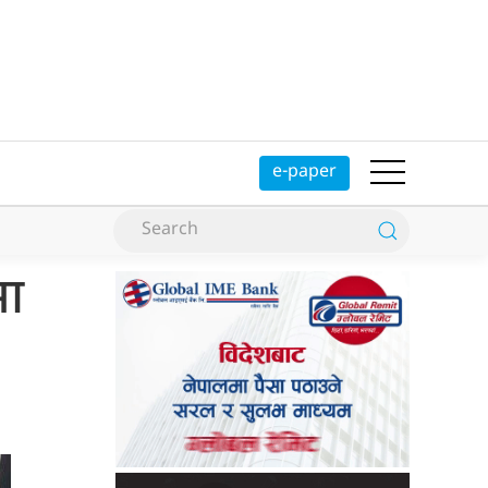
e-paper
मा