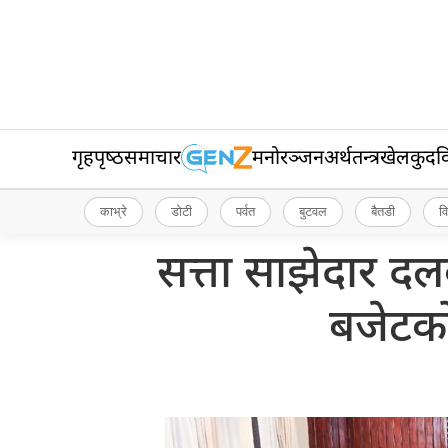
गृहपृष्‍ठ
समाचार
मनोरञ्जन
अर्थतन्त्र
खेलकुद
व
काभ्रे
डोटी
पर्वत
बुटवल
बैतडी
व
सत्ता साझेदार दल
बजेटक