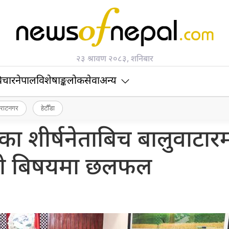
२३ श्रावण २०८३, शनिबार
िचार
नेपाल
विशेषाङ्क
लोकसेवा
अन्य
िराटनगर
हेटौँडा
का शीर्षनेताबिच बालुवाटार
ो बिषयमा छलफल