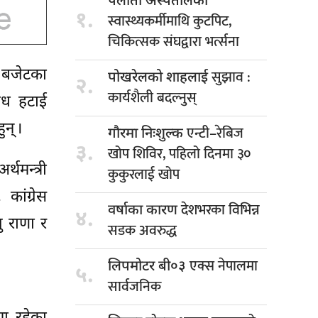
पलाँता अस्पतालका
१.
स्वास्थ्यकर्मीमाथि कुटपिट,
चिकित्सक संघद्वारा भर्त्सना
र बजेटका
सुझाव :
पोखरेलको शाहलाई
२.
कार्यशैली बदल्नुस्
रोध हटाई
न् ।
एन्टी–रेबिज
गौरमा निःशुल्क
३.
खोप शिविर, पहिलो दिनमा ३०
्थमन्त्री
कुकुरलाई खोप
कांग्रेस
देशभरका विभिन्न
वर्षाका कारण
४.
जु राणा र
सडक अवरुद्ध
एक्स नेपालमा
लिपमोटर बी०३
५.
सार्वजनिक