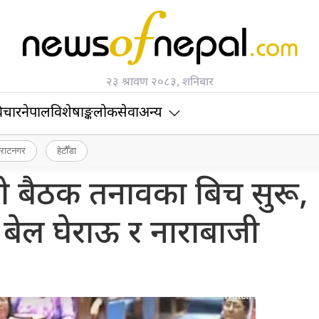
२३ श्रावण २०८३, शनिबार
िचार
नेपाल
विशेषाङ्क
लोकसेवा
अन्य
िराटनगर
हेटौँडा
ो बैठक तनावका बिच सुरू,
रा बेल घेराऊ र नाराबाजी