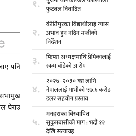
कोरियाली
पुरानो यौनकाण्डले
१.
फुटबल विवादित
ग्यास
कीर्तिपुरका विद्यार्थीलाई
२.
अभाव हुन नदिन मन्त्रीको
निर्देशन
प्रेमिकालाई
फिफा अध्यक्षमाथि
३.
रकम बाँडेको आरोप
लाए पनि
लागि
२०२७–२०३० का
४.
नेपाललाई गाभीको ५७.६ करोड
, सभामुख
डलर सहयोग प्रस्ताव
ेल घेराउ
मनहराका विस्थापित
५.
सुकुमबासीको माग : भदौ १२
देखि सत्याग्रह