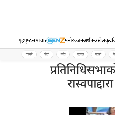
गृहपृष्‍ठ
समाचार
मनोरञ्जन
अर्थतन्त्र
खेलकुद
व
काभ्रे
डोटी
पर्वत
बुटवल
बैतडी
व
प्रतिनिधिसभाक
रास्वपाद्दा