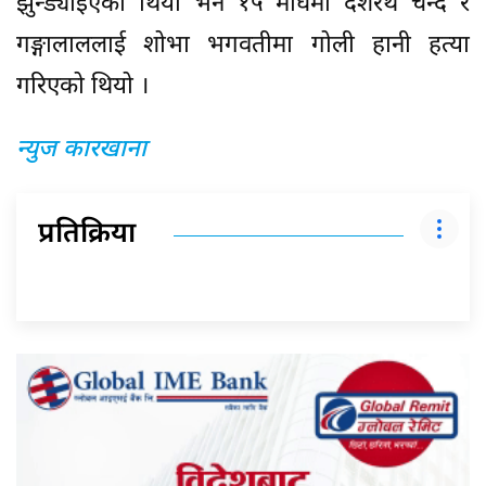
झुन्ड्याइएको थियो भने १५ माघमा दशरथ चन्द र
गङ्गालाललाई शोभा भगवतीमा गोली हानी हत्या
गरिएको थियो ।
न्युज कारखाना
प्रतिक्रिया