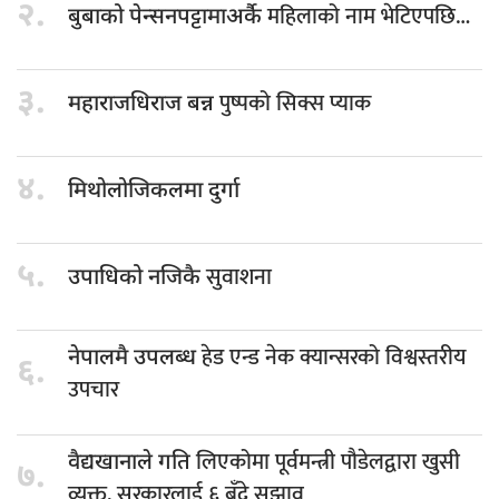
२.
महिलाको नाम भेटिएपछि…
बुबाको पेन्सनपट्टामाअर्कै
३.
पुष्पको सिक्स प्याक
महाराजधिराज बन्न
४.
मिथोलोजिकलमा दुर्गा
५.
सुवाशना
उपाधिको नजिकै
हेड एन्ड नेक क्यान्सरको विश्वस्तरीय
नेपालमै उपलब्ध
६.
उपचार
लिएकोमा पूर्वमन्त्री पौडेलद्वारा खुसी
वैद्यखानाले गति
७.
व्यक्त, सरकारलाई ६ बुँदे सुझाव