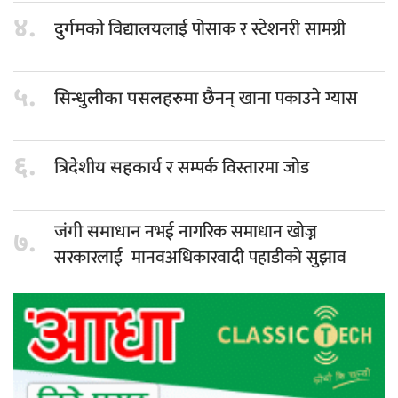
४.
पोसाक र स्टेशनरी सामग्री
दुर्गमको विद्यालयलाई
५.
छैनन् खाना पकाउने ग्यास
सिन्धुलीका पसलहरुमा
६.
र सम्पर्क विस्तारमा जोड
त्रिदेशीय सहकार्य
नभई नागरिक समाधान खोज्न
जंगी समाधान
७.
सरकारलाई मानवअधिकारवादी पहाडीको सुझाव