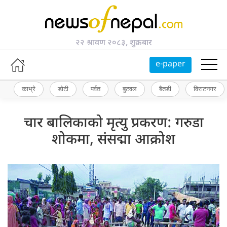
२२ श्रावण २०८३, शुक्रबार
e-paper
काभ्रे
डोटी
पर्वत
बुटवल
बैतडी
विराटनगर
चार बालिकाको मृत्यु प्रकरण: गरुडा
शोकमा, संसद्मा आक्रोश