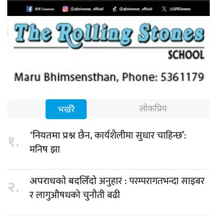
लोकप्रिय
भर्खरै
छैन, कार्यशैलीमा सुधार चाहिन्छ’:
‘नियतमा प्रश्न
१.
मनिष झा
अनुहार : परम्परागतभन्दा साइबर
अपराधको बदलिँदो
२.
र लागुऔषधको चुनौती बढी