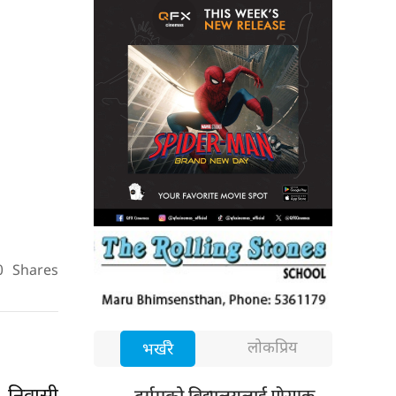
0
Shares
लोकप्रिय
भर्खरै