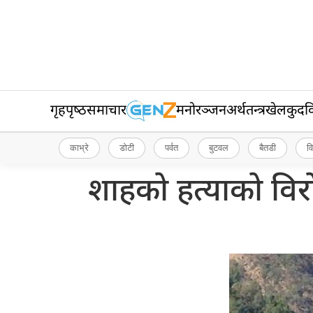
गृहपृष्‍ठ
समाचार
मनोरञ्जन
अर्थतन्त्र
खेलकुद
व
काभ्रे
डोटी
पर्वत
बुटवल
बैतडी
व
शाहको हत्याको विरो