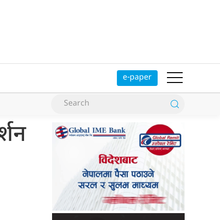
e-paper
्शन