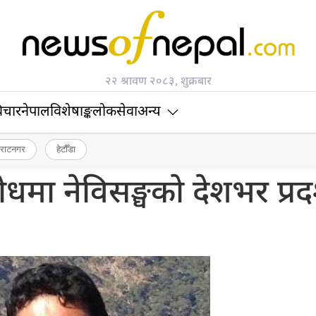
२२ श्रावण २०८३, शुक्रबार
िचार
नेपाल
विशेषाङ्क
लोकसेवा
अन्य
िराटनगर
हेटौँडा
धमा नेविसङ्घको देशभर प्रदर