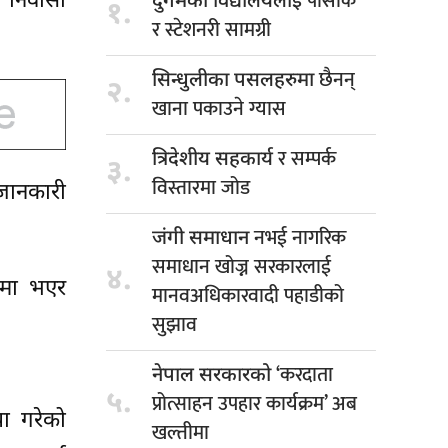
पोसाक
३ निवासी
दुर्गमको विद्यालयलाई
१.
र स्टेशनरी सामग्री
छैनन्
सिन्धुलीका पसलहरुमा
२.
खाना पकाउने ग्यास
र सम्पर्क
त्रिदेशीय सहकार्य
३.
विस्तारमा जोड
 जानकारी
नभई नागरिक
जंगी समाधान
समाधान खोज्न सरकारलाई
४.
डकमा भएर
मानवअधिकारवादी पहाडीको
सुझाव
‘करदाता
नेपाल सरकारको
५.
प्रोत्साहन उपहार कार्यक्रम’ अब
या गरेको
खल्तीमा