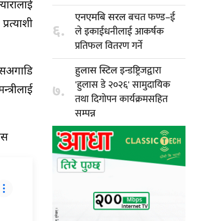
्यारालाई
बचत फण्ड–ई
एनएमबि सरल
्रत्याशी
६.
ले इकाईधनीलाई आकर्षक
प्रतिफल वितरण गर्ने
इन्डष्ट्रिजद्वारा
्पसअगाडि
हुलास स्टिल
'हुलास डे २०२६' सामुदायिक
७.
्त्रीलाई
तथा दिगोपन कार्यक्रमसहित
सम्पन्न
सस