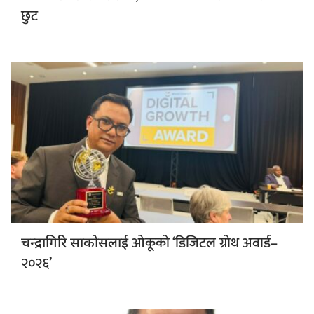
छुट
ओकूको ‘डिजिटल ग्रोथ अवार्ड–
चन्द्रागिरि साकोसलाई
२०२६’