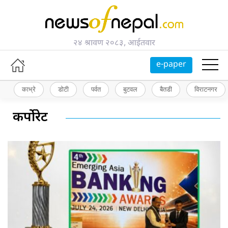
२४ श्रावण २०८३, आईतवार
e-paper
काभ्रे
डोटी
पर्वत
बुटवल
बैतडी
विराटनगर
कर्पोरेट