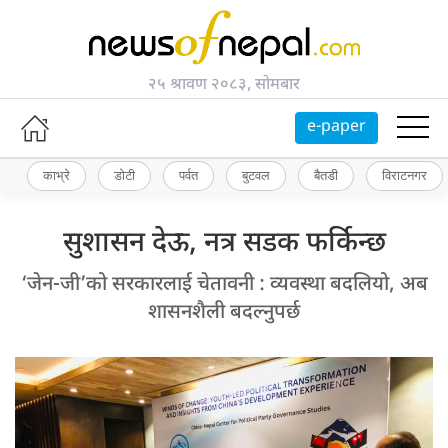
२५ श्रावण २०८३, सोमबार
e-paper
काभ्रे
डोटी
पर्वत
बुटवल
बैतडी
विराटनगर
सुशासन देऊ, नत्र सडक फर्किन्छ
‘जेन-जी’को सरकारलाई चेतावनी : व्यवस्था बदलियो, अब
शासनशैली बदल्नुपर्छ