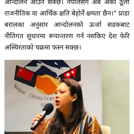
आन्दोलन आउन सक्छ। नेपालसँग अब अर्को ठूलो
राजनीतिक वा आर्थिक क्षति बेहोर्ने क्षमता छैन।” प्राडा
बरालका अनुसार आन्दोलनको ऊर्जा सडकबाट
नीतिगत सुधारमा रूपान्तरण गर्न नसकिए देश फेरि
अस्थिरताको चक्रमा फस्न सक्छ।