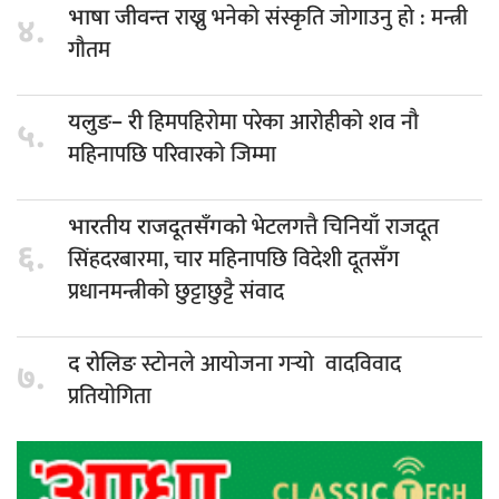
राख्नु भनेको संस्कृति जोगाउनु हो : मन्त्री
भाषा जीवन्त
४.
गौतम
हिमपहिरोमा परेका आरोहीको शव नौ
यलुङ– री
५.
महिनापछि परिवारको जिम्मा
भेटलगत्तै चिनियाँ राजदूत
भारतीय राजदूतसँगको
६.
सिंहदरबारमा, चार महिनापछि विदेशी दूतसँग
प्रधानमन्त्रीको छुट्टाछुट्टै संवाद
स्टोनले आयोजना गर्‍यो वादविवाद
द रोलिङ
७.
प्रतियोगिता