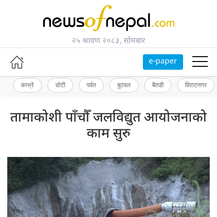
२५ श्रावण २०८३, सोमबार
e-paper
काभ्रे
डोटी
पर्वत
बुटवल
बैतडी
विराटनगर
तामाकोशी पाँचौँ जलविद्युत आयोजनाको
काम सुरु