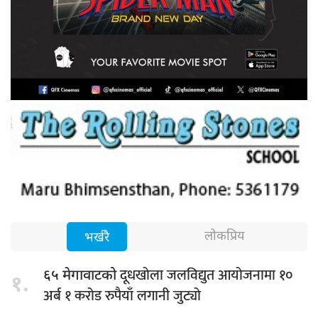
लोकप्रिय
भर्खरै
दूधखोला जलविद्युत आयोजनामा १०
६५ मेगावाटको
१.
अर्ब १ करोड रुपैयाँ लगानी जुट्यो