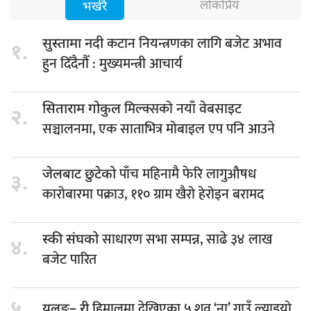
लोकप्रिय
भर्खरै
कटान नियन्त्रणका लागि बजेट अभाव
सुस्तामा नदी
१.
हुन दिँदैनौँ : मुख्यमन्त्री आचार्य
मिल्क्सको नयाँ वेबसाइट
सिताराम गोकुल
२.
सञ्चालनमा, एक साताभित्र मोबाइल एप पनि आउने
पाँच महिनामै फेरि लागुऔषध
जेलबाट छुटेको
३.
कारोबारमा पक्राउ, ११० ग्राम खैरो हेरोइन बरामद
साधारण सभा सम्पन्न, साढे ३४ लाख
स्की संघको
४.
बजेट पारित
५.
हिमालमा देखिएका ५ शव ‘ना’ गाउँ ल्याइयो
यलुङ– री