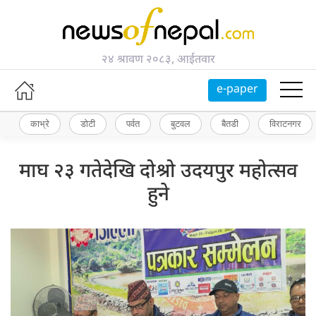
२४ श्रावण २०८३, आईतवार
e-paper
काभ्रे
डोटी
पर्वत
बुटवल
बैतडी
विराटनगर
माघ २३ गतेदेखि दोश्रो उदयपुर महोत्सव
हुने