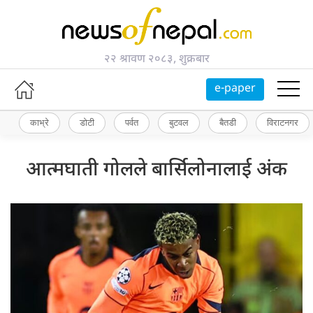
२२ श्रावण २०८३, शुक्रबार
e-paper
काभ्रे
डोटी
पर्वत
बुटवल
बैतडी
विराटनगर
आत्मघाती गोलले बार्सिलोनालाई अंक