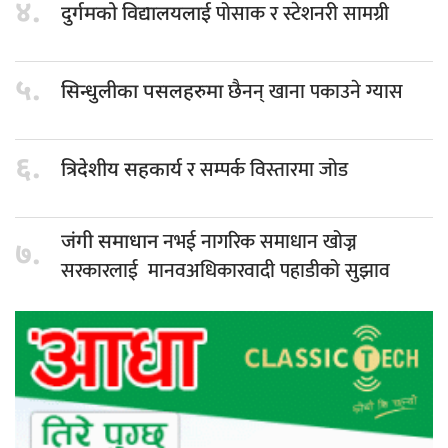
४.
पोसाक र स्टेशनरी सामग्री
दुर्गमको विद्यालयलाई
५.
छैनन् खाना पकाउने ग्यास
सिन्धुलीका पसलहरुमा
६.
र सम्पर्क विस्तारमा जोड
त्रिदेशीय सहकार्य
नभई नागरिक समाधान खोज्न
जंगी समाधान
७.
सरकारलाई मानवअधिकारवादी पहाडीको सुझाव