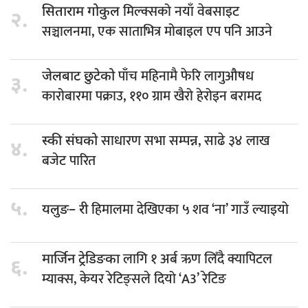
मिल्क्सको नयाँ वेबसाइट
सिताराम गोकुल
२.
सञ्चालनमा, एक साताभित्र मोबाइल एप पनि आउने
पाँच महिनामै फेरि लागुऔषध
जेलबाट छुटेको
३.
कारोबारमा पक्राउ, ११० ग्राम खैरो हेरोइन बरामद
साधारण सभा सम्पन्न, साढे ३४ लाख
स्की संघको
४.
बजेट पारित
५.
हिमालमा देखिएका ५ शव ‘ना’ गाउँ ल्याइयो
यलुङ– री
लागि १ अर्ब ऋण लिँदै क्यापिटल
मार्जिन ट्रेडिङका
६.
म्याक्स, केयर रेटिङ्सले दियो ‘A3’ रेटिङ