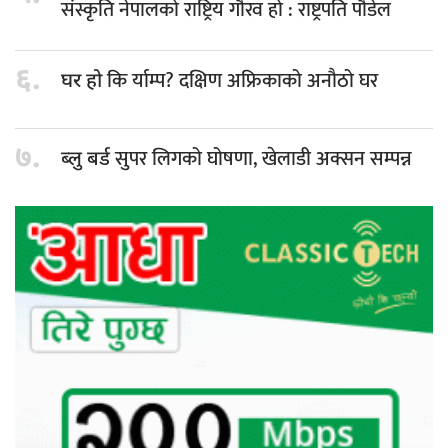
संस्कृति नेपालको राष्ट्रिय गौरव हो : राष्ट्रपति पौडेल
६.
कि र्याम्प? दक्षिण अफ्रिकाको अनौठो घर
घर हो
७.
सुपर लिगको घोषणा, खेलाडी अक्सन सम्पन्न
ब्लु बर्ड