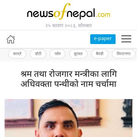
२५ श्रावण २०८३, सोमबार
e-paper
काभ्रे
डोटी
पर्वत
बुटवल
बैतडी
विराटनगर
श्रम तथा रोजगार मन्त्रीका लागि
अधिवक्ता पन्थीको नाम चर्चामा