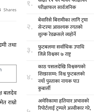
को मौका परीक्षाको
कक्षा १२
१.
परीक्षाफल सार्वजनिक
4
Shares
लागि ट्रमा
बेवारिसे बिरामीका
२.
सेन्टरमा आवश्यक रगतको
शुल्क रेडक्रसले व्यहोर्ने
्यमी तथा
उपाधि
फुटबलमा सर्वाधिक
३.
जित्ने विश्वका ७ राष्ट्र
विश्वकपको
काठ पसलदेखि
शिखरसम्म: विश्व फुटबलको
४.
नयाँ पुस्ताका नायक पाउ
कुबार्सी
क्ष बलदेव
अभावको
अमेरिकामा हतियार
त राम्रो
रिपोर्टलाई ट्रम्पले अस्वीकार गरे,
५.