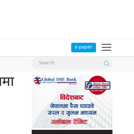
e-paper
चमा