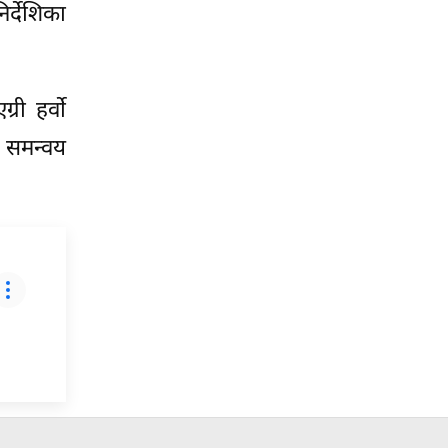
र्देशिका
री हर्वो
ा समन्वय