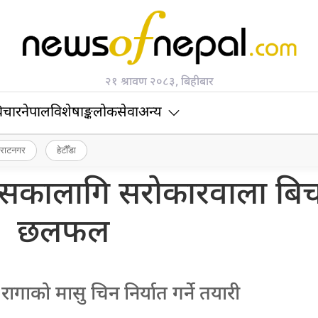
२१ श्रावण २०८३, बिहीबार
िचार
नेपाल
विशेषाङ्क
लोकसेवा
अन्य
िराटनगर
हेटौँडा
ासकालागि सरोकारवाला बि
छलफल
ागाको मासु चिन निर्यात गर्ने तयारी