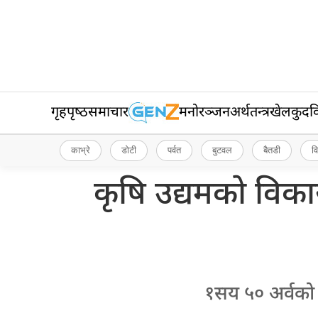
गृहपृष्‍ठ
समाचार
मनोरञ्जन
अर्थतन्त्र
खेलकुद
व
काभ्रे
डोटी
पर्वत
बुटवल
बैतडी
व
कृषि उद्यमको विक
१सय ५० अर्वको र