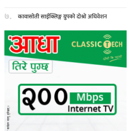
७.
ग्रुपकाे दाेश्राे अधिवेशन
कावासाेती साईक्लिङ्ग