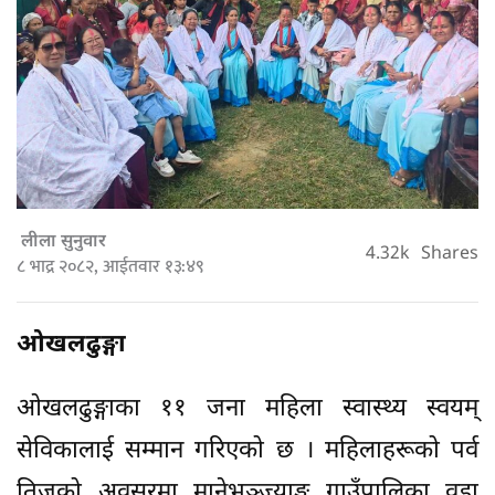
लीला सुनुवार
4.32k
Shares
८ भाद्र २०८२, आईतवार १३:४९
ओखलढुङ्गा
ओखलढुङ्गाका ११ जना महिला स्वास्थ्य स्वयम्
सेविकालाई सम्मान गरिएको छ । महिलाहरूको पर्व
तिजको अवसरमा मानेभञ्ज्याङ्ग गाउँपालिका वडा