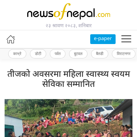
२३ श्रावण २०८३, शनिबार
e-paper
काभ्रे
डोटी
पर्वत
बुटवल
बैतडी
विराटनगर
तीजको अवसरमा महिला स्वास्थ्य स्वयम
सेविका सम्मानित