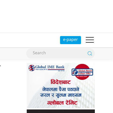
e-paper
ी