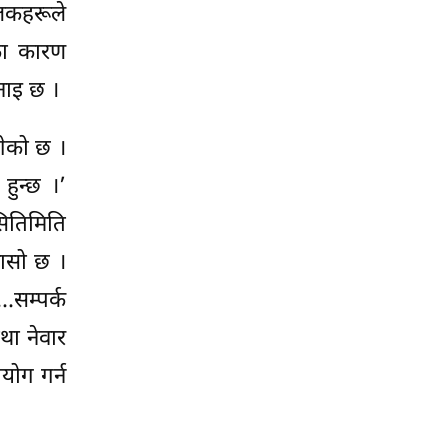
ालकहरूले
एका कारण
नाइ छ ।
गेको छ ।
हुन्छ ।’
सितिमिति
नासो छ ।
सम्पर्क
था नेवार
ोग गर्न