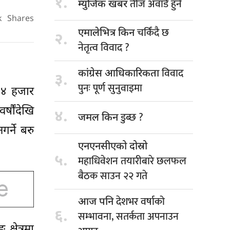
१.
तीज अवार्ड हुने
म्युजिक खबर
k
Shares
चर्किंदै छ
एमालेभित्र किन
२.
नेतृत्व विवाद ?
विवाद
कांग्रेस आधिकारिकता
३.
पुनः पूर्ण सुनुवाइमा
ब ४ हजार
्षौंदेखि
४.
डुब्छ ?
जमल किन
र्ने बरु
एनएनसीएको दोस्रो
५.
महाधिवेशन तयारीबारे छलफल
बैठक साउन २२ गते
देशभर वर्षाको
आज पनि
६.
सम्भावना, सतर्कता अपनाउन
्षेत्रमा