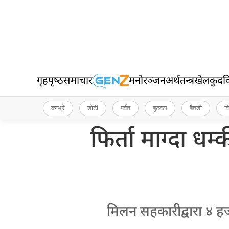
गृहपृष्‍ठ
समाचार
मनोरञ्जन
अर्थतन्त्र
खेलकुद
व
काभ्रे
डोटी
पर्वत
बुटवल
बैतडी
व
फिर्ता माग्दा धम
मिलन सहकारीद्वारा ४ हज