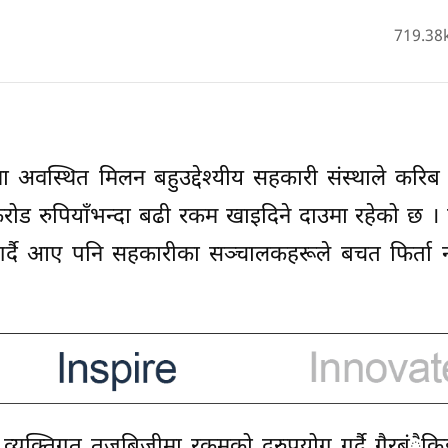
719.38
रोडमा अवस्थित मिलन बहुउद्देश्यीय सहकारी संस्थाले करि
ड रुपियाँभन्दा बढी रकम खाइदिने दाउमा रहेको छ । वर
गर्दै आए पनि सहकारीका सञ्चालकहरूले बचत फिर्ता नग
क्तिगत तजबिजीमा रकमको दुरुपयोग गर्दै गैरबंैकिङ क