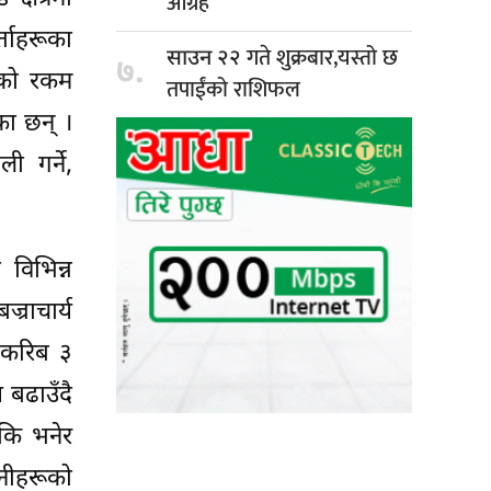
आग्रह
ताहरूका
गते शुक्रबार,यस्तो छ
साउन २२
७.
ाको रकम
तपाईंको राशिफल
का छन् ।
ी गर्ने,
विभिन्न
्राचार्य
ई करिब ३
 बढाउँदै
 कि भनेर
उनीहरूको