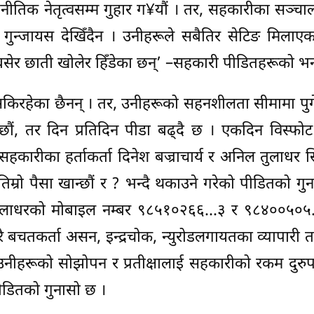
नीतिक नेतृत्वसम्म गुहार ग¥यौं । तर, सहकारीका सञ्च
ने गुन्जायस देखिँदैन । उनीहरूले सबैतिर सेटिङ मिला
बसेर छाती खोलेर हिँडेका छन्’ –सहकारी पीडितहरूको भ
न सकिरहेका छैनन् । तर, उनीहरूको सहनशीलता सीमामा पु
छौं, तर दिन प्रतिदिन पीडा बढ्दै छ । एकदिन विस्फोट 
सहकारीका हर्ताकर्ता दिनेश बज्राचार्य र अनिल तुलाधर 
िम्रो पैसा खान्छौं र ? भन्दै थकाउने गरेको पीडितको गु
ल तुलाधरको मोबाइल नम्बर ९८५१०२६६…३ र ९८४००५०५…
ेरै बचतकर्ता असन, इन्द्रचोक, न्युरोडलगायतका व्यापारी त
ीहरूको सोझोपन र प्रतीक्षालाई सहकारीको रकम दुरुपय
ीडितको गुनासो छ ।