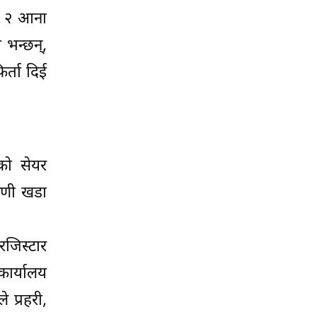
नी २ आना
 भन्छन्,
र्ता दिई
को सेयर
 ऋणी खडा
जिस्टार
कार्यालय
 प्रहरी,