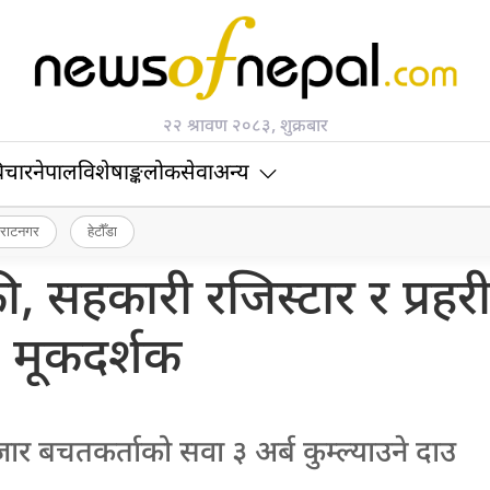
२२ श्रावण २०८३, शुक्रबार
िचार
नेपाल
विशेषाङ्क
लोकसेवा
अन्य
िराटनगर
हेटौँडा
्की, सहकारी रजिस्टार र प्रहर
मूकदर्शक
ार बचतकर्ताको सवा ३ अर्ब कुम्ल्याउने दाउ