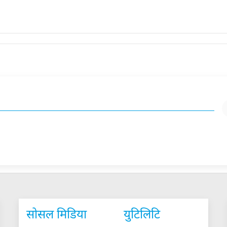
सोसल मिडिया
युटिलिटि