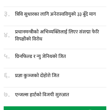
३.
लागि अनेरास्ववियुको ३३ बुँदे माग
त्रिवि सुधारका
लिएर संसद्मा फेरि
प्रधानमन्त्रीको अभिव्यक्तिलाई
४.
विपक्षीको विरोध
५.
न्यु जेनिथको जित
ग्रिनफिल्ड र
६.
दोहोरो जित
प्रज्ञा कुञ्जको
७.
विजयी सुरुआत
एन्जल्स हार्टको