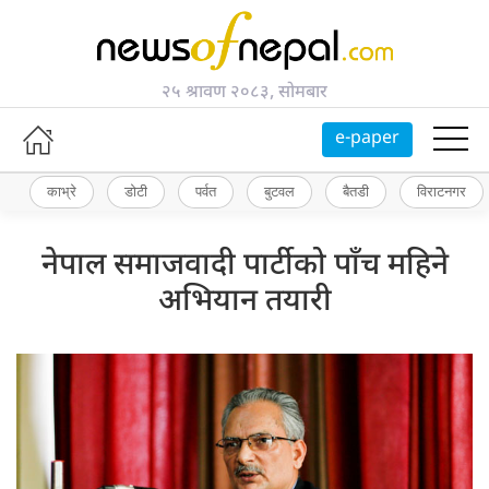
२५ श्रावण २०८३, सोमबार
e-paper
काभ्रे
डोटी
पर्वत
बुटवल
बैतडी
विराटनगर
नेपाल समाजवादी पार्टीको पाँच महिने
अभियान तयारी