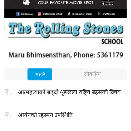
लोकप्रिय
भर्खरै
१.
शृङ्खला राष्ट्रिय बहसको विषय
आत्महत्याको बढ्दो
२.
उपस्थिति
आर्यनको रहस्मय