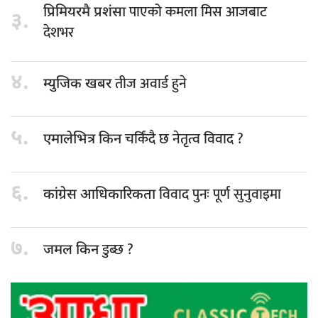
पाएको कमला मिस आजबाट
प्रिमियरमै प्रशंसा
३.
देशभर
४.
तीज अवार्ड हुने
म्युजिक खबर
५.
चर्किंदै छ नेतृत्व विवाद ?
एमालेभित्र किन
६.
विवाद पुनः पूर्ण सुनुवाइमा
कांग्रेस आधिकारिकता
७.
डुब्छ ?
जमल किन