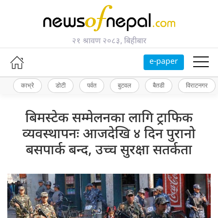
२१ श्रावण २०८३, बिहीबार
e-paper
काभ्रे
डोटी
पर्वत
बुटवल
बैतडी
विराटनगर
बिमस्टेक सम्मेलनका लागि ट्राफिक
व्यवस्थापनः आजदेखि ४ दिन पुरानो
बसपार्क बन्द, उच्च सुरक्षा सतर्कता