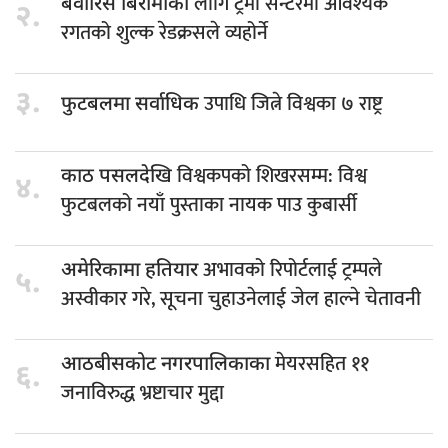
लागि ट्रमा सेन्टरमा आवश्यक
बेवारिसे बिरामीका
२.
रगतको शुल्क रेडक्रसले व्यहोर्ने
३.
उपाधि जित्ने विश्वका ७ राष्ट्र
फुटबलमा सर्वाधिक
विश्वकपको शिखरसम्म: विश्व
काठ पसलदेखि
४.
फुटबलको नयाँ पुस्ताका नायक पाउ कुबार्सी
अभावको रिपोर्टलाई ट्रम्पले
अमेरिकामा हतियार
५.
अस्वीकार गरे, सूचना चुहाउनेलाई जेल हाल्ने चेतावनी
मेयरसहित ११
आठबीसकोट नगरपालिकाका
६.
जनाविरुद्ध भ्रष्टाचार मुद्दा