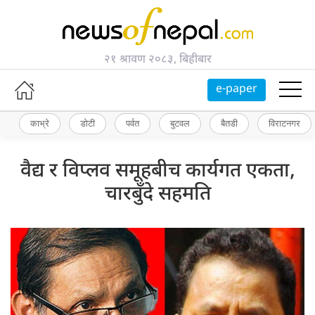
२१ श्रावण २०८३, बिहीबार
e-paper
काभ्रे
डोटी
पर्वत
बुटवल
बैतडी
विराटनगर
वैद्य र विप्लव समूहबीच कार्यगत एकता,
चारबुँदे सहमति