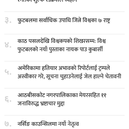
३.
उपाधि जित्ने विश्वका ७ राष्ट्र
फुटबलमा सर्वाधिक
विश्वकपको शिखरसम्म: विश्व
काठ पसलदेखि
४.
फुटबलको नयाँ पुस्ताका नायक पाउ कुबार्सी
अभावको रिपोर्टलाई ट्रम्पले
अमेरिकामा हतियार
५.
अस्वीकार गरे, सूचना चुहाउनेलाई जेल हाल्ने चेतावनी
मेयरसहित ११
आठबीसकोट नगरपालिकाका
६.
जनाविरुद्ध भ्रष्टाचार मुद्दा
७.
नयाँ नेतृत्व
नर्सिङ काउन्सिलमा