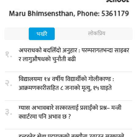
लोकप्रिय
भर्खरै
अनुहार : परम्परागतभन्दा साइबर
अपराधको बदलिँदो
१.
र लागुऔषधको चुनौती बढी
वर्षीय विद्यार्थीको गोलीकाण्ड :
विद्यालयमा १४
२.
आक्रमणकारीसहित ८ जनाको मृत्यु, १५ घाइते
सरकारलाई प्रसाईंको प्रश्न– मन्त्री
ग्यास अभावबारे
३.
क्वार्टरमा पनि अभाव छ ?
प्रदायकको बक्यौता उठाउन सरकारले