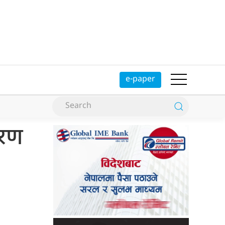
e-paper
तरण