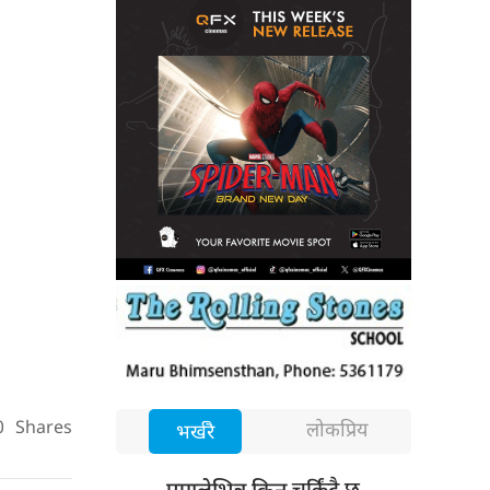
0
Shares
लोकप्रिय
भर्खरै