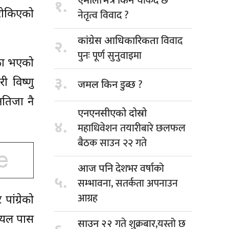
चर्किंदै छ
एमालेभित्र किन
१.
नेतृत्व विवाद ?
 रोकिएको
विवाद
कांग्रेस आधिकारिकता
२.
पुनः पूर्ण सुनुवाइमा
्का भएको
३.
ी विष्णु
डुब्छ ?
जमल किन
नतिजा नै
एनएनसीएको दोस्रो
४.
महाधिवेशन तयारीबारे छलफल
बैठक साउन २२ गते
देशभर वर्षाको
आज पनि
५.
सम्भावना, सतर्कता अपनाउन
आग्रह
ांग्रेको
रायल पास
गते शुक्रबार,यस्तो छ
साउन २२