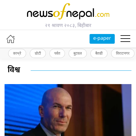
२१ श्रावण २०८३, बिहीबार
e-paper
काभ्रे
डोटी
पर्वत
बुटवल
बैतडी
विराटनगर
विश्व