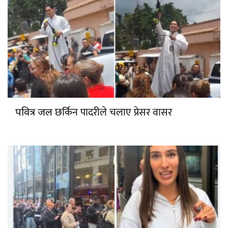
छर्किन पादरीले चलाए प्रेसर वासर
पवित्र जल