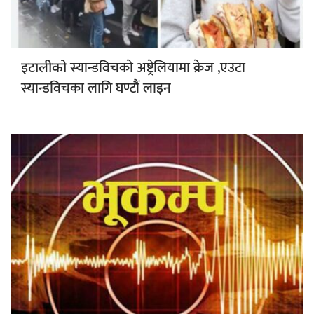
स्यान्डविचकाे अष्ट्रेलियामा क्रेज ,एउटा
इटालीको
स्यान्डविचका लागि घण्टौं लाइन