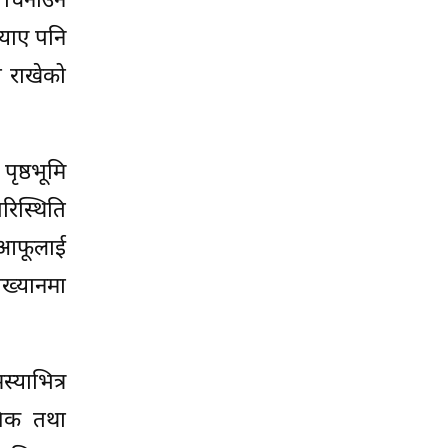
 चिनाउने
्याए पनि
मा राखेको
ृष्ठभूमि
रिस्थिति
ि आफूलाई
ख्यानमा
्याभित्र
जिक तथा