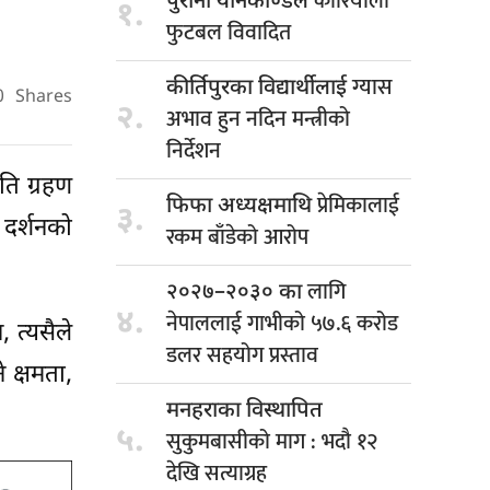
कोरियाली
पुरानो यौनकाण्डले
१.
फुटबल विवादित
ग्यास
कीर्तिपुरका विद्यार्थीलाई
0
Shares
२.
अभाव हुन नदिन मन्त्रीको
निर्देशन
ति ग्रहण
प्रेमिकालाई
फिफा अध्यक्षमाथि
३.
 दर्शनको
रकम बाँडेको आरोप
लागि
२०२७–२०३० का
४.
नेपाललाई गाभीको ५७.६ करोड
 त्यसैले
डलर सहयोग प्रस्ताव
 क्षमता,
मनहराका विस्थापित
५.
सुकुमबासीको माग : भदौ १२
देखि सत्याग्रह