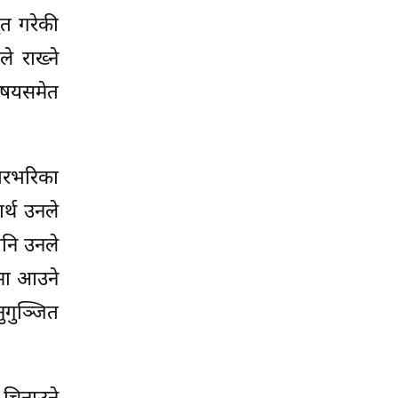
ुत गरेकी
े राख्ने
विषयसमेत
सारभरिका
र्थ उनले
पनि उनले
गमा आउने
नुगुञ्जित