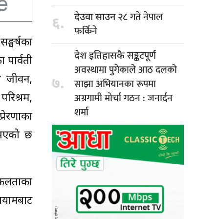
२८ गते नेपाल
देउवा साउन
६.
फर्किने
ङ्घर्षका
सङ्कटपूर्ण
देश इतिहासकै
 पार्वती
अवस्थामा पुगेकाले आठ दलको
ली जीवन,
७.
साझा अभियानका रूपमा
अग्रगामी मोर्चा गठन : जनार्दन
परिश्रम,
शर्मा
्रेरणाका
ुत भएको छ
 सफलताका
 आयामबाट