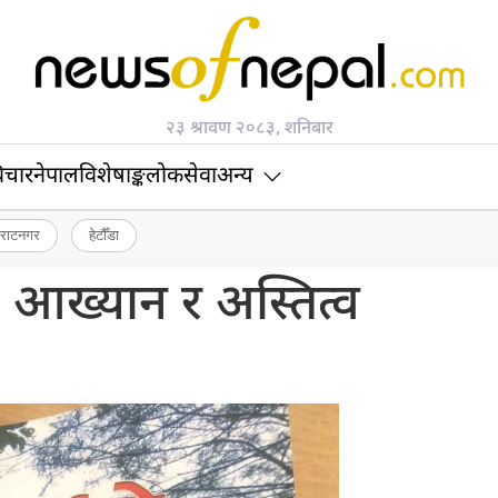
२३ श्रावण २०८३, शनिबार
िचार
नेपाल
विशेषाङ्क
लोकसेवा
अन्य
िराटनगर
हेटौँडा
 आख्यान र अस्तित्व