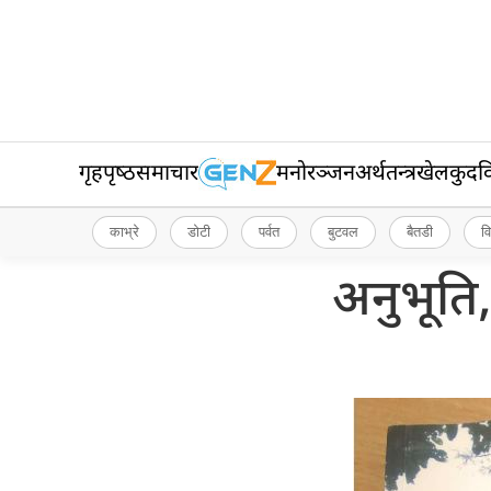
गृहपृष्‍ठ
समाचार
मनोरञ्जन
अर्थतन्त्र
खेलकुद
व
काभ्रे
डोटी
पर्वत
बुटवल
बैतडी
व
अनुभूति,