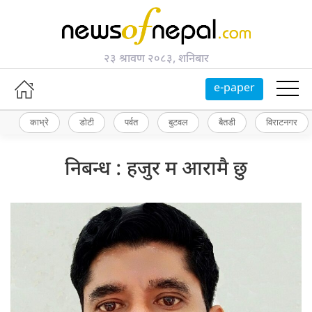
२३ श्रावण २०८३, शनिबार
e-paper
काभ्रे
डोटी
पर्वत
बुटवल
बैतडी
विराटनगर
निबन्ध : हजुर म आरामै छु