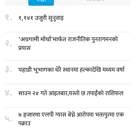
भर्खरै
१.
सुनुवाइ
१,१४१ उजुरी
राजनीतिक पुनरागमनको
‘अग्रगामी मोर्चा’मार्फत
२.
प्रयास
३.
धेरै स्थानमा हल्कादेखि मध्यम वर्षा
पहाडी भूभागका
४.
गते आइतबार,यस्तो छ तपाईंको राशिफल
साउन २४
एलपी ग्यास बेच्ने आरोपमा भक्तपुरमा एक
७ हजारमा
५.
पक्राउ