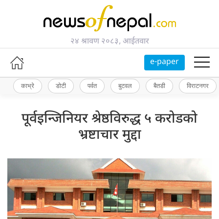
२४ श्रावण २०८३, आईतवार
e-paper
काभ्रे
डोटी
पर्वत
बुटवल
बैतडी
विराटनगर
पूर्वइन्जिनियर श्रेष्ठविरुद्ध ५ करोडको
भ्रष्टाचार मुद्दा