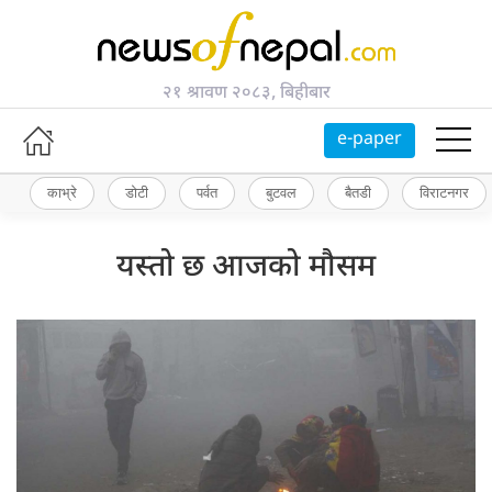
२१ श्रावण २०८३, बिहीबार
e-paper
काभ्रे
डोटी
पर्वत
बुटवल
बैतडी
विराटनगर
यस्तो छ आजको मौसम