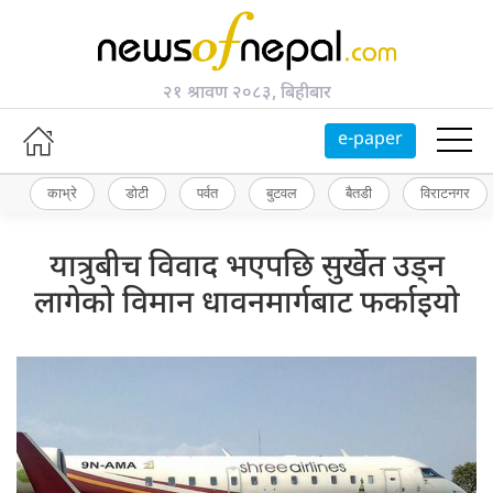
२१ श्रावण २०८३, बिहीबार
e-paper
काभ्रे
डोटी
पर्वत
बुटवल
बैतडी
विराटनगर
यात्रुबीच विवाद भएपछि सुर्खेत उड्न
लागेको विमान धावनमार्गबाट फर्काइयो