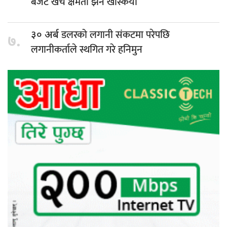
बजेट खर्च क्षमता झनै खस्कियो
डलरको लगानी संकटमा परेपछि
३० अर्ब
७.
लगानीकर्ताले स्थगित गरे हनिमुन