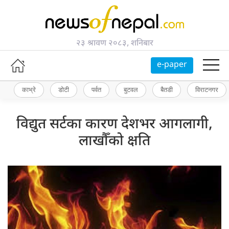
२३ श्रावण २०८३, शनिबार
e-paper
काभ्रे
डोटी
पर्वत
बुटवल
बैतडी
विराटनगर
विद्युत सर्टका कारण देशभर आगलागी,
लाखौँको क्षति