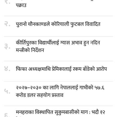
१.
पक्राउ
२.
कोरियाली फुटबल विवादित
पुरानो यौनकाण्डले
ग्यास अभाव हुन नदिन
कीर्तिपुरका विद्यार्थीलाई
३.
मन्त्रीको निर्देशन
४.
प्रेमिकालाई रकम बाँडेको आरोप
फिफा अध्यक्षमाथि
लागि नेपाललाई गाभीको ५७.६
२०२७–२०३० का
५.
करोड डलर सहयोग प्रस्ताव
सुकुमबासीको माग : भदौ १२
मनहराका विस्थापित
६.