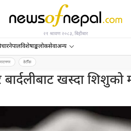
२१ श्रावण २०८३, बिहीबार
िचार
नेपाल
विशेषाङ्क
लोकसेवा
अन्य
िराटनगर
हेटौँडा
बार्दलीबाट खस्दा शिशुको मृ