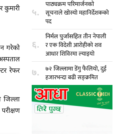
पाठ्यक्रम परिमार्जनको
र कुमारी
५.
सूचनाले खोस्यो महानिर्देशकको
पद
तीन नेपाली
निर्मल पुर्जासहित
६.
र एक विदेशी आरोहीको शव
ान गरेको
आधार शिविरमा ल्याइयो
अस्पताल
डेंगु फैलियो, दुई
७२ जिल्लामा
्टर रेफर
७.
हजारभन्दा बढी सङ्क्रमित
 जिल्ला
परीक्षण