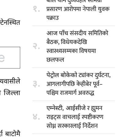
दुर्व्यवहार सामग्री
बाल यौन
१.
प्रसारण आरोपमा नेपाली युवक
पक्राउ
टेनस्थित
संसदीय समितिको
आज पाँच
बैठक, विधेयकदेखि
२.
स्वास्थ्यसम्मका विषयमा
छलफल
ट्यांकर दुर्घटना,
पेट्रोल बोकेको
ीयवासीले
३.
आगलागीपछि केहीबेर पूर्व–
पश्चिम राजमार्ग अवरुद्ध
 जिल्ला
र ह्युमन
एम्नेस्टी, आईसीजे
४.
राइट्स वाचलाई स्पष्टीकरण
सोध्न सरकारलाई निर्देशन
ा बाटोमै