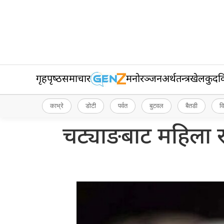
गृहपृष्‍ठ
समाचार
मनोरञ्जन
अर्थतन्त्र
खेलकुद
व
काभ्रे
डोटी
पर्वत
बुटवल
बैतडी
व
चट्याङबाट महिला र 