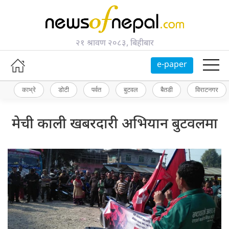
२१ श्रावण २०८३, बिहीबार
e-paper
काभ्रे
डोटी
पर्वत
बुटवल
बैतडी
विराटनगर
मेची काली खबरदारी अभियान बुटवलमा