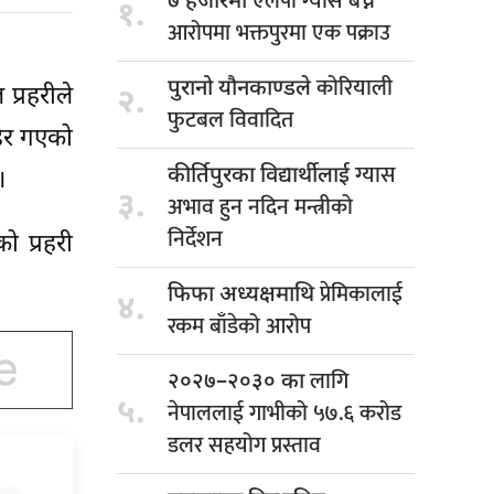
एलपी ग्यास बेच्ने
७ हजारमा
१.
आरोपमा भक्तपुरमा एक पक्राउ
कोरियाली
पुरानो यौनकाण्डले
प्रहरीले
२.
फुटबल विवादित
हिर गएको
ग्यास
कीर्तिपुरका विद्यार्थीलाई
।
३.
अभाव हुन नदिन मन्त्रीको
निर्देशन
ो प्रहरी
प्रेमिकालाई
फिफा अध्यक्षमाथि
४.
रकम बाँडेको आरोप
लागि
२०२७–२०३० का
५.
नेपाललाई गाभीको ५७.६ करोड
डलर सहयोग प्रस्ताव