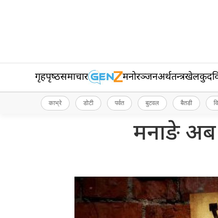
गृहपृष्‍ठ
समाचार
मनोरञ्जन
अर्थतन्त्र
खेलकुद
व
काभ्रे
डोटी
पर्वत
बुटवल
बैतडी
व
मनाङे अब ‘