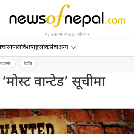
२३ श्रावण २०८३, शनिबार
िचार
नेपाल
विशेषाङ्क
लोकसेवा
अन्य
िराटनगर
हेटौँडा
मोस्ट वान्टेड’ सूचीमा