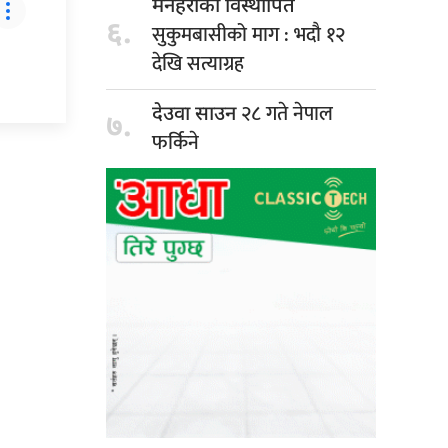
मनहराका विस्थापित
६.
सुकुमबासीको माग : भदौ १२
देखि सत्याग्रह
२८ गते नेपाल
देउवा साउन
७.
फर्किने