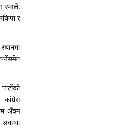
ा एमाले,
ेमकिपा र
 स्थानमा
र्नेसमेत
पार्टीको
ांंग्रेस
म अँँक्न
 अवस्था