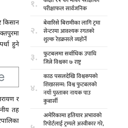
को मौका परीक्षाको
कक्षा १२
१.
परीक्षाफल सार्वजनिक
लागि ट्रमा
ुर किसान
बेवारिसे बिरामीका
२.
सेन्टरमा आवश्यक रगतको
क्तपुरमा
शुल्क रेडक्रसले व्यहोर्ने
्धा हुने
उपाधि
फुटबलमा सर्वाधिक
३.
जित्ने विश्वका ७ राष्ट्र
विश्वकपको
काठ पसलदेखि
शिखरसम्म: विश्व फुटबलको
४.
नयाँ पुस्ताका नायक पाउ
ारायण र
कुबार्सी
ानीय तह
अभावको
अमेरिकामा हतियार
गरपालिका
रिपोर्टलाई ट्रम्पले अस्वीकार गरे,
५.