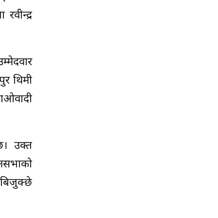
रवीन्द्र
म्मेदवार
पुर थिमी
 माओवादी
ेछ। उक्त
ानसभाको
 बिजुक्छे