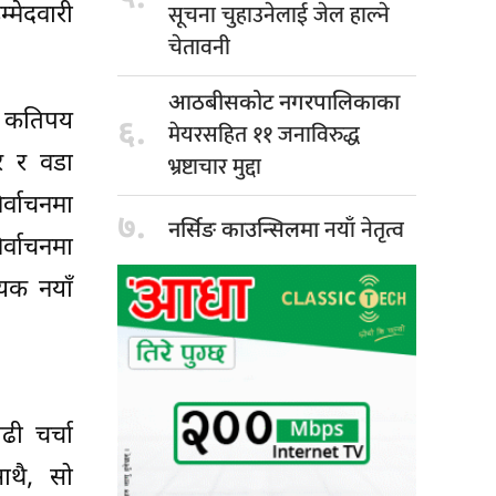
सूचना चुहाउनेलाई जेल हाल्ने
्मेदवारी
चेतावनी
आठबीसकोट नगरपालिकाका
। कतिपय
६.
मेयरसहित ११ जनाविरुद्ध
यर र वडा
भ्रष्टाचार मुद्दा
र्वाचनमा
७.
नयाँ नेतृत्व
नर्सिङ काउन्सिलमा
र्वाचनमा
ायक नयाँ
ी चर्चा
ाथै, सो