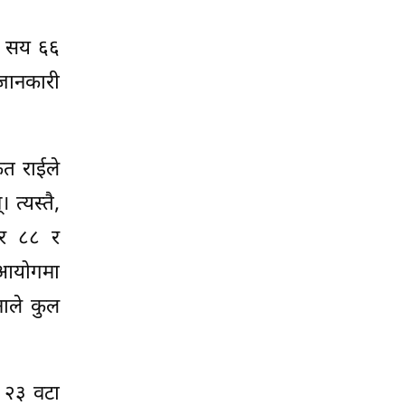
२ सय ६६
 जानकारी
ृत राईले
्यस्तै,
ार ८८ र
 आयोगमा
ाले कुल
ँ २३ वटा