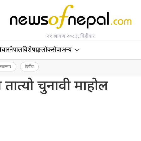
२१ श्रावण २०८३, बिहीबार
िचार
नेपाल
विशेषाङ्क
लोकसेवा
अन्य
िराटनगर
हेटौँडा
 तात्यो चुनावी माहोल