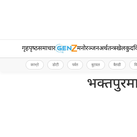
गृहपृष्‍ठ
समाचार
मनोरञ्जन
अर्थतन्त्र
खेलकुद
व
काभ्रे
डोटी
पर्वत
बुटवल
बैतडी
व
भक्तपुरमा