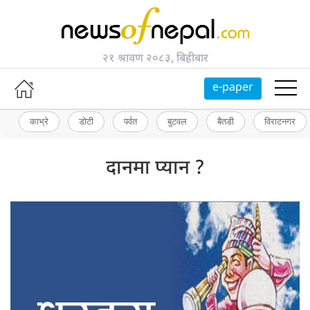
२१ श्रावण २०८३, बिहीबार
e-paper
काभ्रे
डोटी
पर्वत
बुटवल
बैतडी
विराटनगर
दानमा प्यान ?