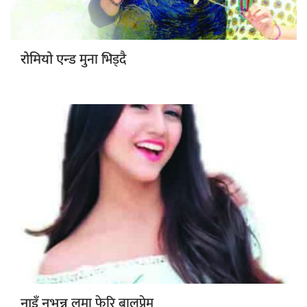
मुना भिड्दै
रोमियो एन्ड
लमा फेरि बालप्रेम
नाइँ नभन्नु